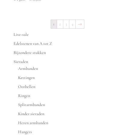
1
2
3
4
→
Live-sale
Edelstenen van A tot Z
Bijzondere stukken
Sieraden
Armbanden
Kettingen
Oorbellen
Ringen
Splitarmbanden
Kinder sieraden
Heren armbanden
Hangers