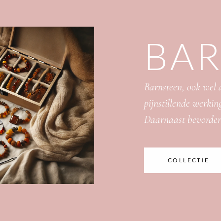
BA
Barnsteen, ook wel
pijnstillende werking
Daarnaast bevordert
COLLECTIE