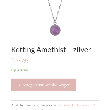
Ketting Amethist – zilver
€
29,95
1 op voorraad
Toevoegen aan winkelwagen
Artikelnummer:
565
Categorieën:
Amethist
,
Edelstenen van A