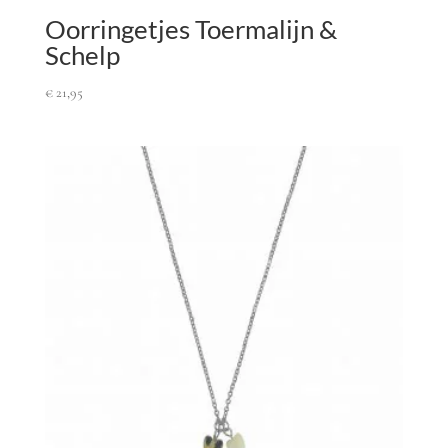
Oorringetjes Toermalijn &
Schelp
€
21,95