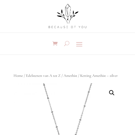
Home
/
Edelstenen van A tot Z
/
Amethist
/ Ketting Amethist – zilver