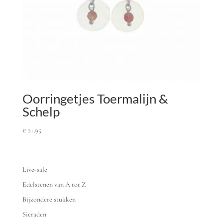
Oorringetjes Toermalijn &
Schelp
€
21,95
Live-sale
Edelstenen van A tot Z
Bijzondere stukken
Sieraden