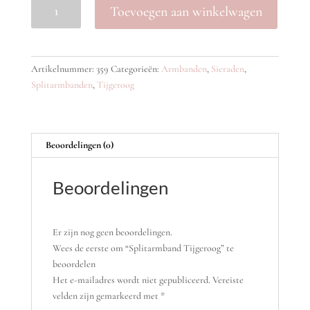
Splitarmband
Toevoegen aan winkelwagen
Tijgeroog
aantal
Artikelnummer:
359
Categorieën:
Armbanden
,
Sieraden
,
Splitarmbanden
,
Tijgeroog
Beoordelingen (0)
Beoordelingen
Er zijn nog geen beoordelingen.
Wees de eerste om “Splitarmband Tijgeroog” te
beoordelen
Het e-mailadres wordt niet gepubliceerd.
Vereiste
velden zijn gemarkeerd met
*