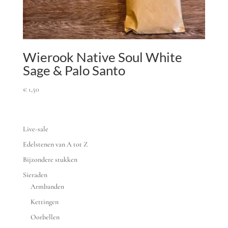
Wierook Native Soul White
Sage & Palo Santo
€
1,50
Live-sale
Edelstenen van A tot Z
Bijzondere stukken
Sieraden
Armbanden
Kettingen
Oorbellen