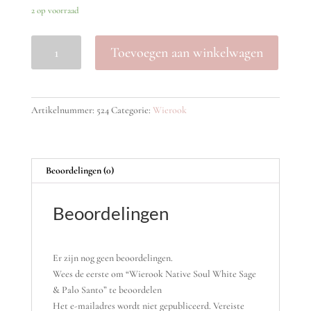
2 op voorraad
Wierook
Toevoegen aan winkelwagen
Native
Soul
White
Sage
Artikelnummer:
524
Categorie:
Wierook
&
Palo
Santo
aantal
Beoordelingen (0)
Beoordelingen
Er zijn nog geen beoordelingen.
Wees de eerste om “Wierook Native Soul White Sage
& Palo Santo” te beoordelen
Het e-mailadres wordt niet gepubliceerd.
Vereiste